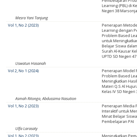
Pembelajaran Pro
Learning (PBL) di 
Negeri 38 Marsonj
Mesra Yani Tanjung
Vol 1, No 2 (2023)
Penerapan Metode 
Learning dengan 
Problem Based Lear
untuk Meningkatkan
Belajar Siswa dal
Surah Al-Kausar Kela
UPTD SD Negeri 47
Uswatun Hasanah
Vol 2, No 1 (2024)
Penerapan Model 
Problem Based Lea
Meningkatkan Hasil
Materi Q.S Al Hujur
Kelas IV SD Negeri
Asmah Ritonga, Abdussima Nasution
Vol 1, No 2 (2023)
Penerapan Media 
Interaktif untuk Me
Minat Belajar Sisw
Pembelajaran PAI
Ulfa Larasaty
Vol 1, No 2 (2023)
Meningkatkan Pe