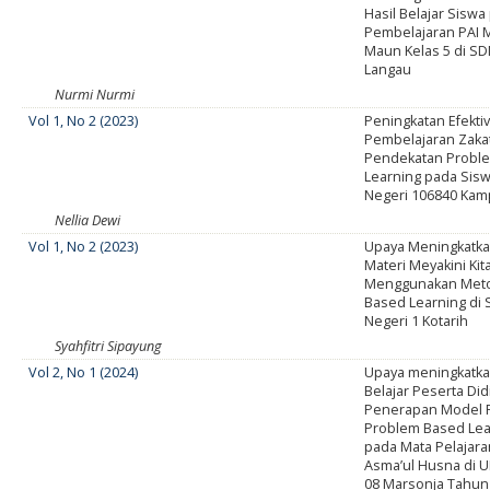
Hasil Belajar Siswa
Pembelajaran PAI M
Maun Kelas 5 di S
Langau
Nurmi Nurmi
Vol 1, No 2 (2023)
Peningkatan Efektiv
Pembelajaran Zaka
Pendekatan Probl
Learning pada Sisw
Negeri 106840 Ka
Nellia Dewi
Vol 1, No 2 (2023)
Upaya Meningkatkan
Materi Meyakini Kit
Menggunakan Met
Based Learning di
Negeri 1 Kotarih
Syahfitri Sipayung
Vol 2, No 1 (2024)
Upaya meningkatka
Belajar Peserta Did
Penerapan Model 
Problem Based Lea
pada Mata Pelajara
Asma’ul Husna di 
08 Marsonja Tahun