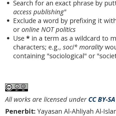
Search for an exact phrase by putt
access publishing"
Exclude a word by prefixing it wit
or
online NOT politics
Use
*
in a term as a wildcard to 
characters; e.g.,
soci* morality
wou
containing "sociological" or "socie
All works are licensed under
CC BY-SA
Penerbit:
Yayasan Al-Ahliyah Al-Isl