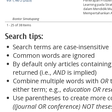
Vol 1, No 2 (2023)
Penerapan Proble
Learning pada Stra
dalam Mendidik Mu
Mempertahankan A
Bontor Simatupang
1 - 25 of 38 Items
Search tips:
Search terms are case-insensitive
Common words are ignored
By default only articles containin
returned (i.e.,
AND
is implied)
Combine multiple words with
OR
t
either term; e.g.,
education OR res
Use parentheses to create more c
((journal OR conference) NOT these