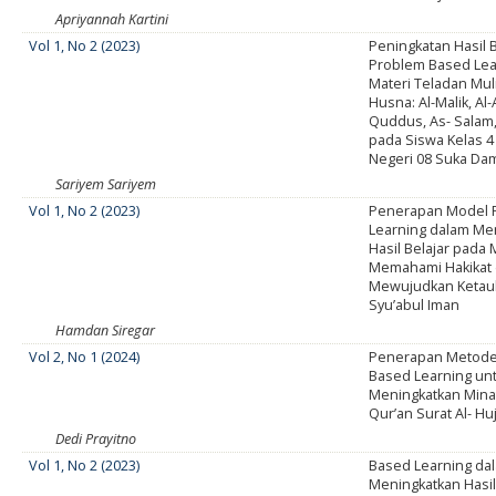
Apriyannah Kartini
Vol 1, No 2 (2023)
Peningkatan Hasil B
Problem Based Lea
Materi Teladan Mul
Husna: Al-Malik, Al-A
Quddus, As- Salam,
pada Siswa Kelas 4
Negeri 08 Suka Da
Sariyem Sariyem
Vol 1, No 2 (2023)
Penerapan Model 
Learning dalam Me
Hasil Belajar pada 
Memahami Hakikat
Mewujudkan Ketau
Syu’abul Iman
Hamdan Siregar
Vol 2, No 1 (2024)
Penerapan Metode
Based Learning un
Meningkatkan Minat 
Qur’an Surat Al- Hu
Dedi Prayitno
Vol 1, No 2 (2023)
Based Learning da
Meningkatkan Hasil