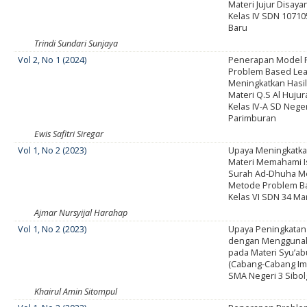
Materi Jujur Disaya
Kelas IV SDN 10710
Baru
Trindi Sundari Sunjaya
Vol 2, No 1 (2024)
Penerapan Model 
Problem Based Lea
Meningkatkan Hasil
Materi Q.S Al Hujur
Kelas IV-A SD Neger
Parimburan
Ewis Safitri Siregar
Vol 1, No 2 (2023)
Upaya Meningkatkan
Materi Memahami I
Surah Ad-Dhuha 
Metode Problem B
Kelas VI SDN 34 M
Ajmar Nursyijal Harahap
Vol 1, No 2 (2023)
Upaya Peningkatan 
dengan Menggunak
pada Materi Syu’ab
(Cabang-Cabang Ima
SMA Negeri 3 Sibol
Khairul Amin Sitompul