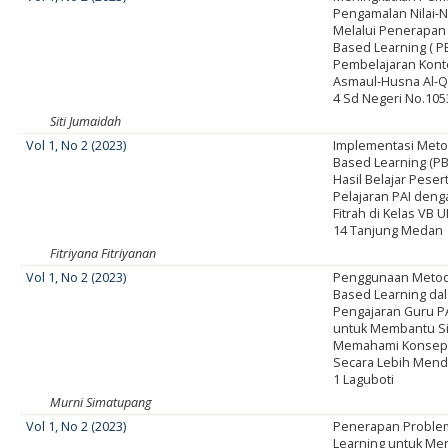
Pengamalan Nilai-N
Melalui Penerapan
Based Learning ( P
Pembelajaran Kont
Asmaul-Husna Al-Q
4 Sd Negeri No.105
Siti Jumaidah
Vol 1, No 2 (2023)
Implementasi Met
Based Learning (PB
Hasil Belajar Peser
Pelajaran PAI deng
Fitrah di Kelas VB 
14 Tanjung Medan
Fitriyana Fitriyanan
Vol 1, No 2 (2023)
Penggunaan Meto
Based Learning dal
Pengajaran Guru P
untuk Membantu S
Memahami Konsep Z
Secara Lebih Mend
1 Laguboti
Murni Simatupang
Vol 1, No 2 (2023)
Penerapan Proble
Learning untuk Me